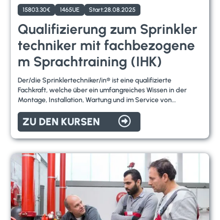
15803.30
€
1465
UE
Start:
28.08.2025
Qualifizierung zum Sprinkler
techniker mit fachbezogene
m Sprachtraining (IHK)
Der/die Sprinklertechniker/in® ist eine qualifizierte
Fachkraft, welche über ein umfangreiches Wissen in der
Montage, Installation, Wartung und im Service von
Sprinkleranlagen hat. Dieses Fachwissen gibt

hervorragende Chancen auf dem Arbeitsmarkt, in der
ZU DEN KURSEN
stetig wachsenden und immer relevanter werdenden
Branche des Brandschutz.