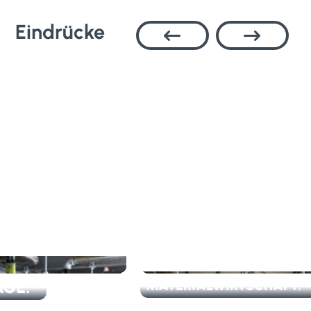
Eindrücke


MATERIALWIRTSCHAFT.