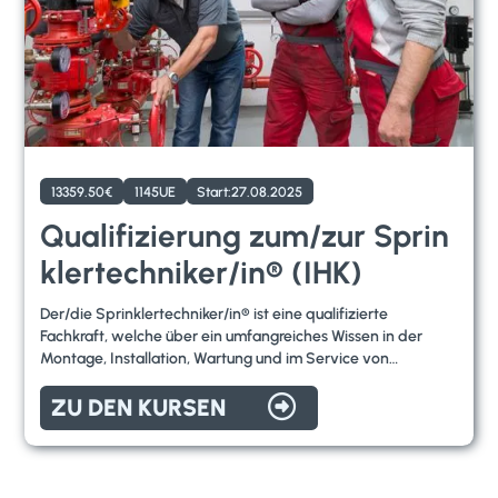
13359.50
€
1145
UE
Start:
27.08.2025
Qualifizierung zum/zur Sprin
klertechniker/in® (IHK)
Der/die Sprinklertechniker/in® ist eine qualifizierte
Fachkraft, welche über ein umfangreiches Wissen in der
Montage, Installation, Wartung und im Service von
Sprinkleranlagen hat. Mit einer Jobgarantie nach

erfolgreichem Abschluss und 100% Förderung über BGS,
ZU DEN KURSEN
bietet die Qualifizierung zum/zur Sprinklertechniker/in® den
perfekten Einstieg in die Brandschutztechnik-Branche.