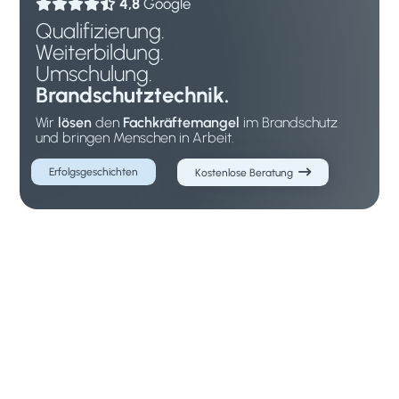
4,8
Google

Qualifizierung.
Weiterbildung.
Umschulung.
Brandschutz
technik.
Wir
lösen
den
Fachkräftemangel
im Brandschutz
und bringen Menschen in Arbeit.

Erfolgsgeschichten
Kostenlose Beratung