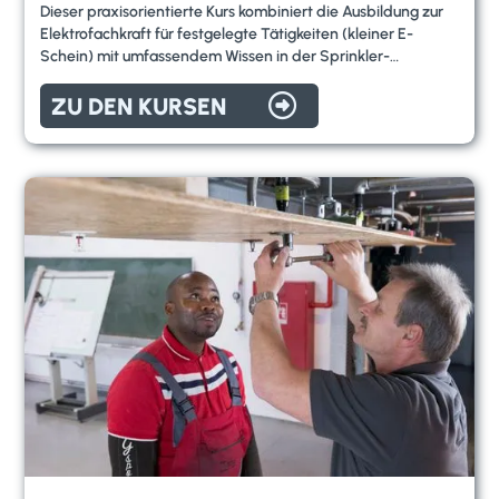
Dieser praxisorientierte Kurs kombiniert die Ausbildung zur
Elektrofachkraft für festgelegte Tätigkeiten (kleiner E-
Schein) mit umfassendem Wissen in der Sprinkler-
zentralentechnik. Werden Sie zur Elektrofachkraft für

Brandschutztechnik und erwerben Sie die Befähigung, um
ZU DEN KURSEN
elektrische Installationen und Wartungen im Bereich der
Brandschutztechnik sicher und ordnungsgemäß
durchzuführen zu können.