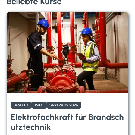
Beliebte Kurse
3461.50
€
161
UE
Start:
24.09.2025
Elektrofachkraft für Brandsch
utztechnik